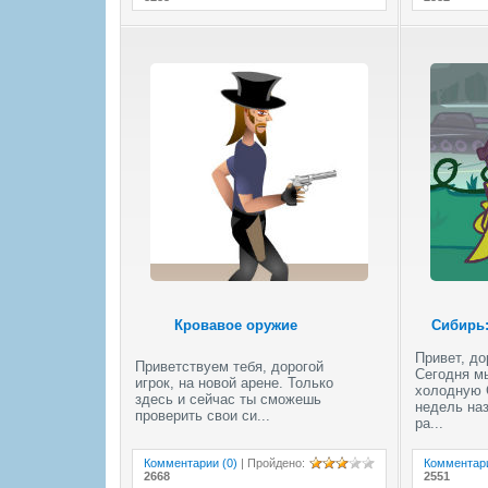
Кровавое оружие
Сибирь:
Привет, до
Приветствуем тебя, дорогой
Сегодня м
игрок, на новой арене. Только
холодную 
здесь и сейчас ты сможешь
недель на
проверить свои си...
ра...
Комментарии (0)
|
Пройдено
:
Комментари
2668
2551