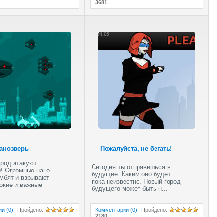
квадроцикл
3681
Честь и долг
анозверь
Пожалуйста, не бегать!
ород атакуют
Сегодня ты отправишься в
! Огромные нано
будущее. Каким оно будет
омбят и взрывают
пока неизвестно. Новый город
окие и важные
будущего может быть н...
и (0)
|
Пройдено
:
Комментарии (0)
|
Пройдено
:
2180