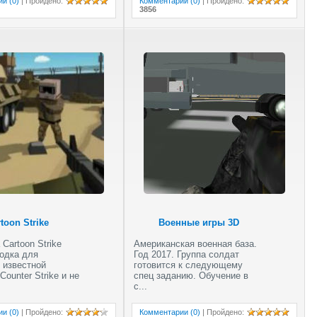
и (0)
|
Пройдено
:
Комментарии (0)
|
Пройдено
:
3856
Снайпер
Юрского периода
toon Strike
Военные игры 3D
 Cartoon Strike
Американская военная база.
одка для
Год 2017. Группа солдат
 известной
готовится к следующему
Counter Strike и не
спец заданию. Обучение в
с...
Пляжный
и (0)
|
Пройдено
:
Комментарии (0)
|
Пройдено
: