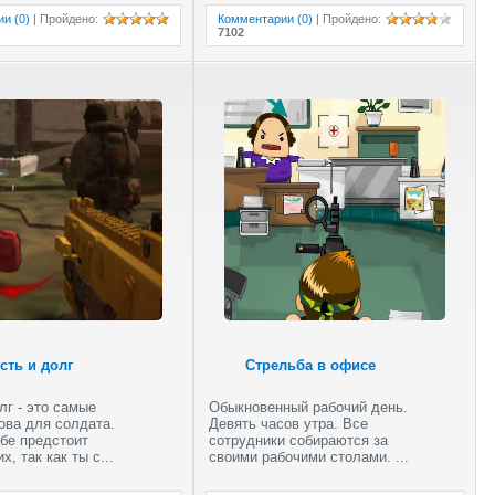
и (0)
|
Пройдено
:
Комментарии (0)
|
Пройдено
:
7102
CS Леди с
пушками
Counter-Strike в
браузере
сть и долг
Стрельба в офисе
лг - это самые
Обыкновенный рабочий день.
ова для солдата.
Девять часов утра. Все
Долина с зомби
бе предстоит
сотрудники собираются за
х, так как ты с...
своими рабочими столами. ...