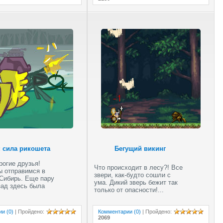
Стрельба в
офисе
Скорость на
воде
 сила рикошета
Бегущий викинг
рогие друзья!
Что происходит в лесу?! Все
ы отправимся в
звери, как-будто сошли с
Сибирь. Еще пару
ума. Дикий зверь бежит так
зад здесь была
только от опасности!...
и (0)
|
Пройдено
:
Комментарии (0)
|
Пройдено
:
2069