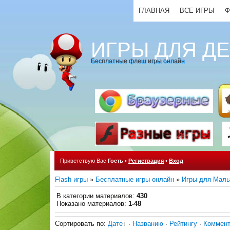
ГЛАВНАЯ
ВСЕ ИГРЫ
Ф
ИГРЫ ДЛЯ Д
Бесплатные флеш игры онлайн
Приветствую Вас
Гость
•
Регистрация
•
Вход
Flash игры
»
Бесплатные игры онлайн
»
Игры для Маль
В категории материалов
:
430
Показано материалов
:
1-48
Сортировать по
:
Дате
·
Названию
·
Рейтингу
·
Коммен