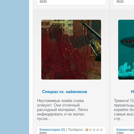
4243
3510
Спецназ vs. наёмников
Н
Неутомимые зомби снова
Тревога! Г
атакуют. Они отличный
пришельцы
расходный материал. Легко
корабли б
инфицировать и не жалко
самые выс
пуска...
стр...
Комментарии (0)
|
Пройдено
:
Комментари
8283
2382