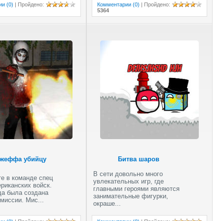
и (0)
|
Пройдено
:
Комментарии (0)
|
Пройдено
:
5364
Брутальный
дровосек
Джеффа убийцу
Битва шаров
В сети довольно много
е в команде спец
увлекательных игр, где
риканских войск.
главными героями являются
да была создана
занимательные фигурки,
миссии. Мис...
окраше...
Русский пикап