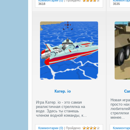
Комментарии (0)
|
Пройдено
:
Комментари
3618
3535
Катер. io
Car
Новая игра
Игра Катер. io - это самая
просто нах
реалистичная стрелялка на
любителей
воде. Здесь ты станешь
стрелялки 
членом водной команды, к...
менее...
Комментарии (0)
|
Пройдено
:
Комментари