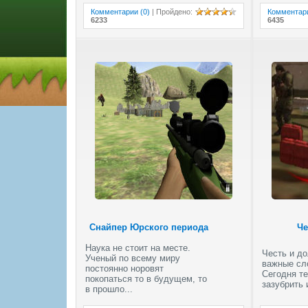
Комментарии (0)
|
Пройдено
:
Комментари
6233
6435
Снайпер Юрского периода
Че
Наука не стоит на месте.
Честь и до
Ученый по всему миру
важные сл
постоянно норовят
Сегодня те
покопаться то в будущем, то
зазубрить и
в прошло...