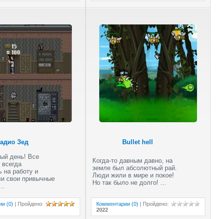
Скоростная
лихорадка 3D
Пять ночей с
адио Зед
Bullet hell
золотым Фредди
ый день! Все
Когда-то давным давно, на
 всегда
земле был абсолютный рай.
 на работу и
Люди жили в мире и покое!
ли свои привычные
Но так было не долго! ...
..
и (0)
|
Пройдено
:
Комментарии (0)
|
Пройдено
:
2022