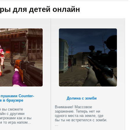
ры для детей онлайн
Мертвый Зед 2
(Убить Зомби)
Ходячие
мертвецы
 пушками Counter-
Фантастические
Долина с зомби
ke в браузере
танки
Внимание! Массовое
е вы сможете
заражение. Теперь нет ни
айн с другими
одного места на земле, где
игроками как и вы
бы ты не встретился с зомби.
м то игра напом...
...