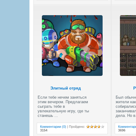
Элитный отряд
Р
Если тебе нечем заняться
Был обычн
этим вечером. Предлагаем
жители как
сыграть тебе в
собирались
увлекательную игру, где ты
заканчива
станешь ...
дела. Но в.
Комментарии (0)
|
Пройдено
:
Комментари
3154
3696