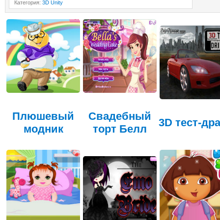
Категория
:
3D Unity
Плюшевый
Свадебный
3D тест-др
модник
торт Белл