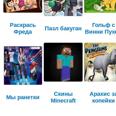
Раскрась
Гольф с
Пазл бакуган
Фреда
Винни Пух
Cкины
Арахис з
Мы ранетки
Minecraft
копейки