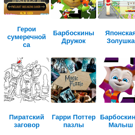
Герои
Барбоскины
Японска
сумеречной
Дружок
Золушка
са
Пиратский
Гарри Поттер
Барбоски
заговор
пазлы
Малыш