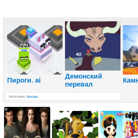
Демонский
Пироги. ai
Камн
перевал
Категория
:
Аркады