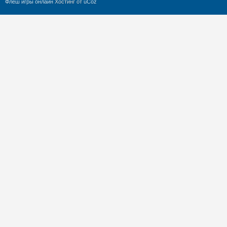
Флеш игры онлайн
Хостинг от
uCoz