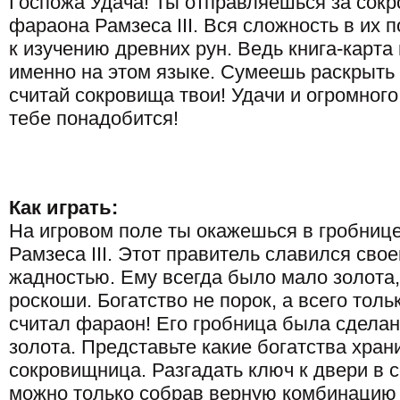
Госпожа Удача! Ты отправляешься за сок
фараона Рамзеса III. Вся сложность в их 
к изучению древних рун. Ведь книга-карта
именно на этом языке. Сумеешь раскрыть з
считай сокровища твои! Удачи и огромного
тебе понадобится!
Как играть:
На игровом поле ты окажешься в гробниц
Рамзеса III. Этот правитель славился сво
жадностью. Ему всегда было мало золота,
роскоши. Богатство не порок, а всего толь
считал фараон! Его гробница была сделан
золота. Представьте какие богатства храни
сокровищница. Разгадать ключ к двери в
можно только собрав верную комбинацию