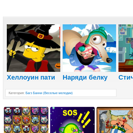
Хеллоуин пати
Наряди белку
Стич
Категория
:
Багз Банни (Веселые мелодии)