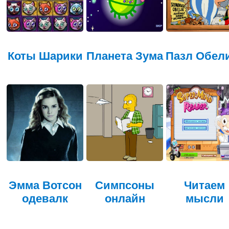
Коты Шарики
Планета Зума
Пазл Обел
Эмма Вотсон
Симпсоны
Читаем
одевалк
онлайн
мысли