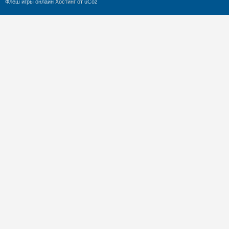
Флеш игры онлайн
Хостинг от
uCoz