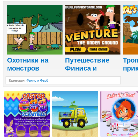
Охотники на
Путешествие
Тро
монстров
Финиса и
при
Категория
:
Финис и Ферб