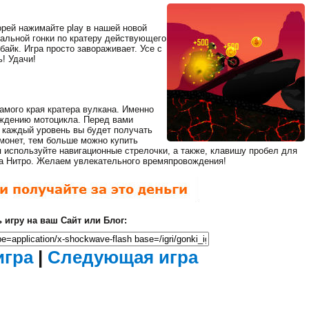
корей нажимайте play в нашей новой
мальной гонки по кратеру действующего
Мертвый Зед 2
айк. Игра просто завораживает. Усе с
(Убить Зомби)
ь! Удачи!
Ходячие
мертвецы
самого края кратера вулкана. Именно
ождению мотоцикла. Перед вами
а каждый уровень вы будет получать
монет, тем больше можно купить
 используйте навигационные стрелочки, а также, клавишу пробел для
а Нитро. Желаем увлекательного времяпровождения!
Загрузка...
 игру на ваш Сайт или Блог:
Фантастические
Закрыть
танки
рекламу
Идет
игра
|
Следующая игра
загрузка...
осталось
сек.