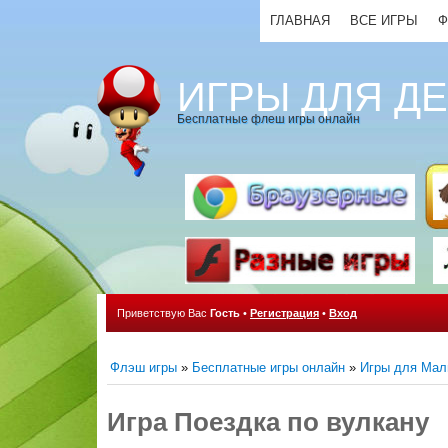
ГЛАВНАЯ
ВСЕ ИГРЫ
Ф
ИГРЫ ДЛЯ Д
Бесплатные флеш игры онлайн
Приветствую Вас
Гость
•
Регистрация
•
Вход
Флэш игры
»
Бесплатные игры онлайн
»
Игры для Мал
Игра Поездка по вулкану