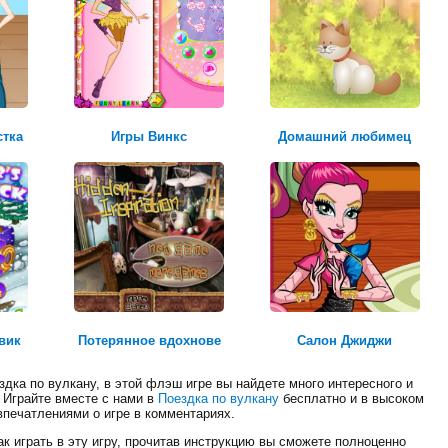
квадроцикл
стка
Игры Винкс
Домашний любимец
Честь и долг
вик
Потерянное вдохнове
Салон Джиджи
дка по вулкану, в этой флэш игре вы найдете много интересного и
. Играйте вместе с нами в
Поездка по вулкану
бесплатно и в высоком
впечатлениями о игре в комментариях.
к играть в эту игру, прочитав инструкцию вы сможете полноценно