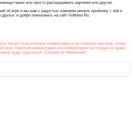
Стрельба в
помощи герою или просто расскрашивать картинки или другое..
офисе
рий об игре и мы вам с радостью поможем решить проблему с ней в
 друзья, и добро пожаловать на сайт GoMario.Ru.
тесь писать осмысленные комментарии и не слишком короткие, чтобы
об игре. Короткие комментарии или комментарии состоящие из одних
йликов будут удаляться. Спасибо за понимание!
Скорость на
воде