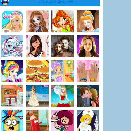
Игры для девочек
осимулятор Эво
Пляжный квадроцикл
Катер. io