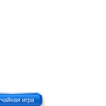
Брутальный
дровосек
НАЖИМАТЬ!!!
Русский пикап