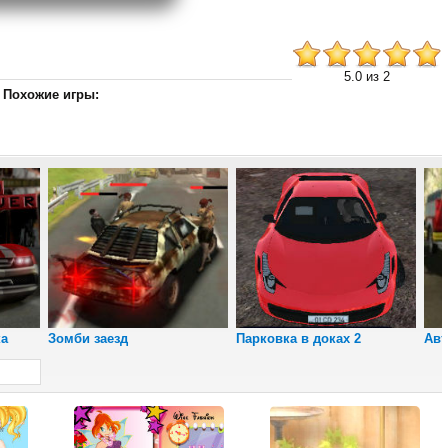
5.0 из 2
Похожие игры:
Снайпер
Юрского периода
ка
Зомби заезд
Парковка в доках 2
Авт
Пляжный