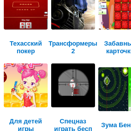
Техасский
Трансформеры
Забавн
покер
2
карточк
Для детей
Cпецназ
Зума Бен
игры
играть бесп