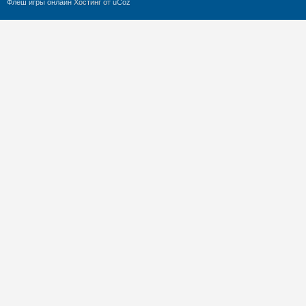
Флеш игры онлайн
Хостинг от
uCoz