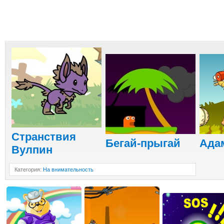
Странствия
Бегай-прыгай
Адам
Вулпин
Категория
:
На внимательность