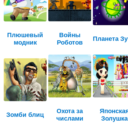
Плюшевый
Войны
Планета З
модник
Роботов
Охота за
Японска
Зомби блиц
числами
Золушка