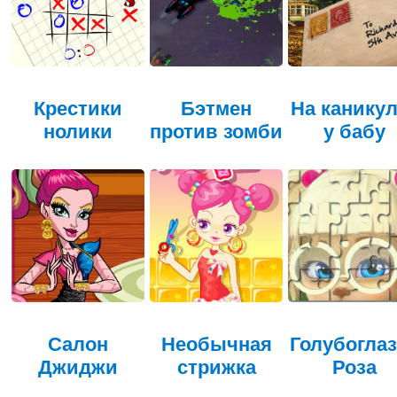
Крестики
Бэтмен
На канику
нолики
против зомби
у бабу
Салон
Необычная
Голубогла
Джиджи
стрижка
Роза