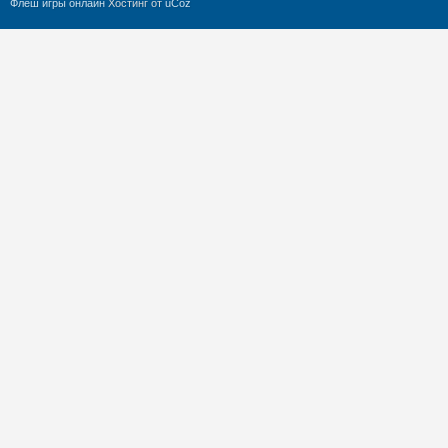
Флеш игры онлайн
Хостинг от
uCoz