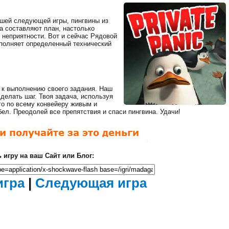
ашей следующей игры, пингвины из
да составляют план, настолько
Мертвый Зед 2
 неприятности. Вот и сейчас Рядовой
(Убить Зомби)
ыполняет определенный технический
Ходячие
мертвецы
 к выполнению своего задания. Наш
сделать шаг. Твоя задача, используя
го по всему конвейеру живым и
л. Преодолей все препятствия и спаси пингвина. Удачи!
Загрузка...
 игру на ваш Сайт или Блог:
Закрыть
Фантастические
рекламу
танки
Идет
игра
|
Следующая игра
загрузка...
осталось
сек.