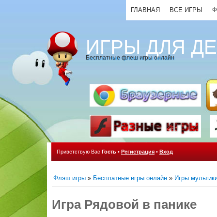
ГЛАВНАЯ
ВСЕ ИГРЫ
Ф
ИГРЫ ДЛЯ Д
Бесплатные флеш игры онлайн
Приветствую Вас
Гость
•
Регистрация
•
Вход
Флэш игры
»
Бесплатные игры онлайн
»
Игры мультик
Игра Рядовой в панике