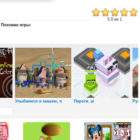
5.0 из 1
Похожие игры:
Снайпер
Юрского периода
Улыбаемся и машем, п
Пироги. ai
Руи
Пляжный