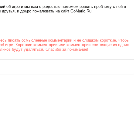
Стрельба в
офисе
рий об игре и мы вам с радостью поможем решить проблему с ней в
 друзья, и добро пожаловать на сайт GoMario.Ru.
тесь писать осмысленные комментарии и не слишком короткие, чтобы
об игре. Короткие комментарии или комментарии состоящие из одних
йликов будут удаляться. Спасибо за понимание!
Скорость на
воде