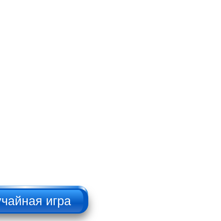
Брутальный
дровосек
НАЖИМАТЬ!!!
Русский пикап