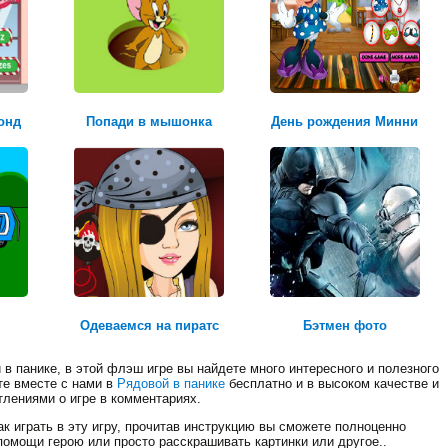
квадроцикл
онд
Попади в мышонка
День рождения Минни
Честь и долг
Одеваемся на пиратс
Бэтмен фото
в панике, в этой флэш игре вы найдете много интересного и полезного
те вместе с нами в
Рядовой в панике
бесплатно и в высоком качестве и
тлениями о игре в комментариях.
к играть в эту игру, прочитав инструкцию вы сможете полноценно
помощи герою или просто расскрашивать картинки или другое..