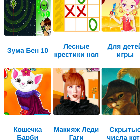
Лесные
Для дете
Зума Бен 10
крестики нол
игры
Кошечка
Макияж Леди
Скрыты
Барби
Гаги
числа кот