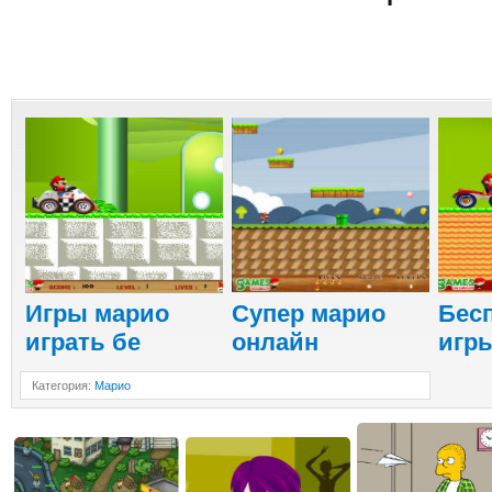
Игры марио
Cупер марио
Бес
играть бе
онлайн
игр
Категория
:
Марио