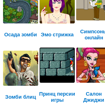
Симпсон
Осада зомби
Эмо стрижка
онлайн
Принц персии
Салон
Зомби блиц
игры
Джиджи