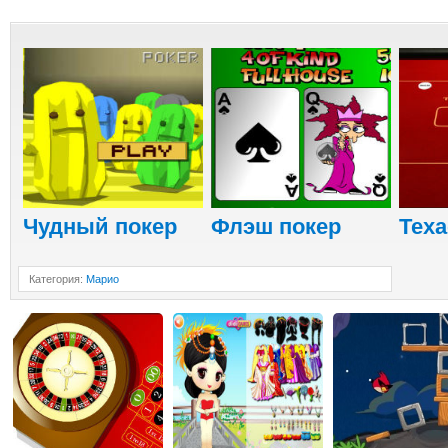
Чудный покер
Флэш покер
Теха
Категория
:
Марио