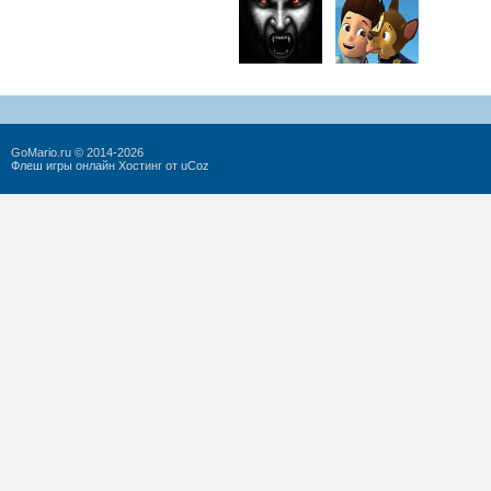
GoMario.ru © 2014-2026
Флеш игры онлайн
Хостинг от
uCoz