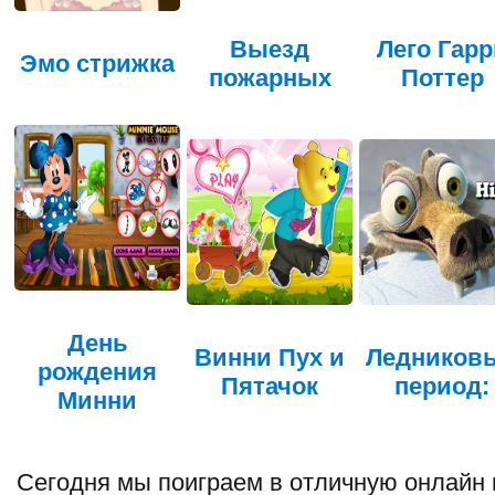
Выезд
Лего Гарр
Эмо стрижка
пожарных
Поттер
День
Винни Пух и
Ледников
рождения
Пятачок
период:
Минни
Сегодня мы поиграем в отличную онлайн 