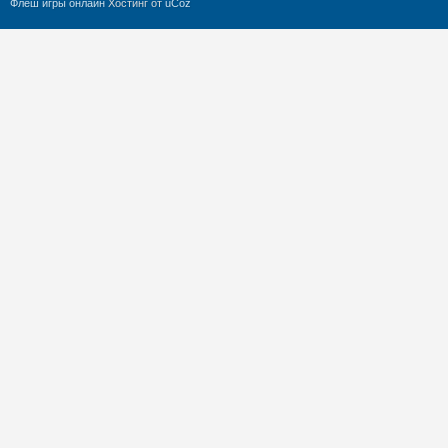
Флеш игры онлайн
Хостинг от
uCoz