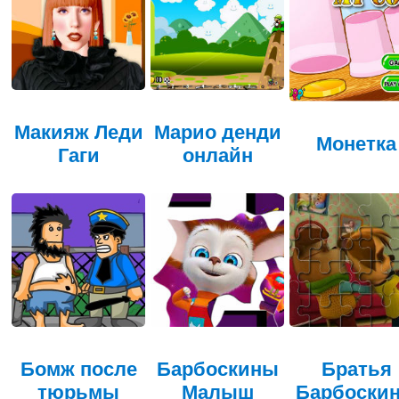
Макияж Леди
Марио денди
Монетка
Гаги
онлайн
Бомж после
Барбоскины
Братья
тюрьмы
Малыш
Барбоски