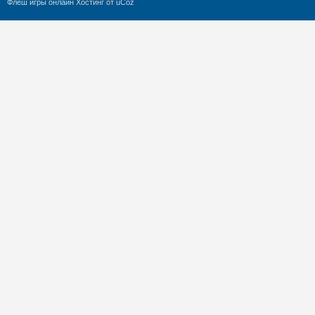
Флеш игры онлайн
Хостинг от
uCoz