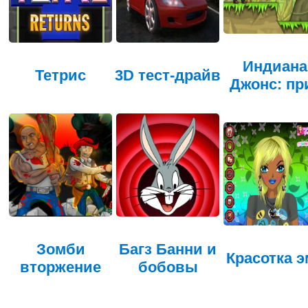
Индиана
Тетрис
3D тест-драйв
Джонс: пр
Зомби
Багз Банни и
Красотка э
вторжение
бобовы