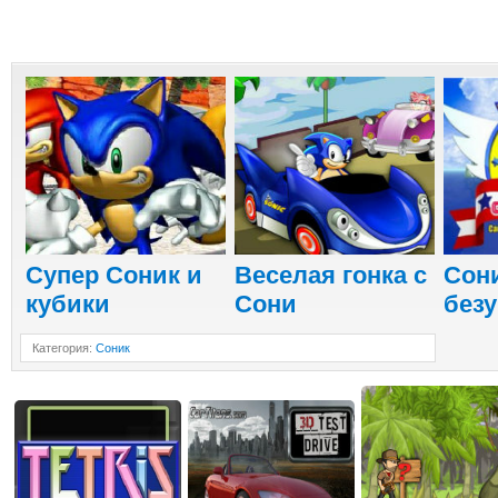
Супер Соник и
Веселая гонка с
Сон
кубики
Сони
без
Категория
:
Соник