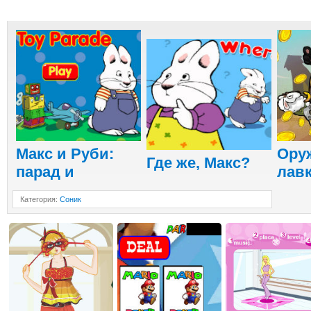
Макс и Руби:
Ору
Где же, Макс?
парад и
лав
Категория
:
Соник