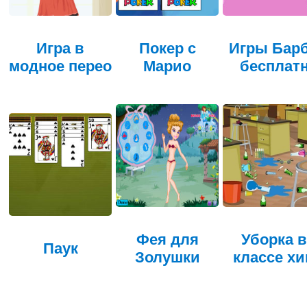
Игра в
Покер с
Игры Бар
модное перео
Марио
бесплат
Фея для
Уборка в
Паук
Золушки
классе х