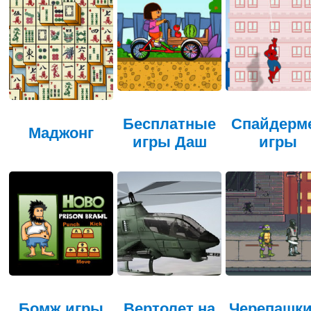
Бесплатные
Спайдерм
Маджонг
игры Даш
игры
Бомж игры
Вертолет на
Черепашки