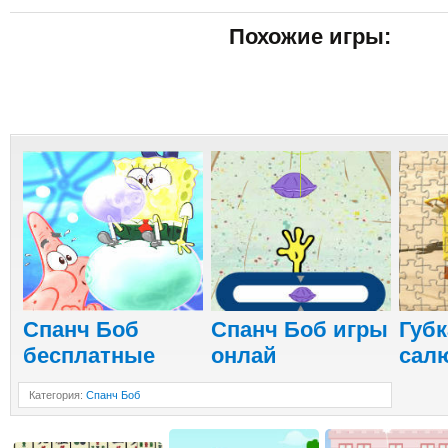
Похожие игры:
Cпанч Боб
Спанч Боб игры
Губк
бесплатные
онлай
сал
Категория
:
Спанч Боб