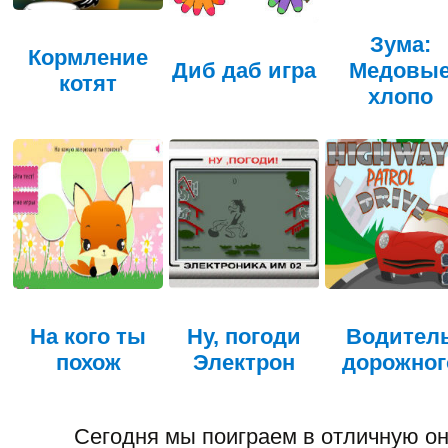
Зума:
Кормление
Диб даб игра
Медовы
котят
хлопо
На кого ты
Ну, погоди
Водител
похож
Электрон
дорожног
Сегодня мы поиграем в отличную он