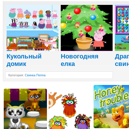
Кукольный
Новогодняя
Дра
домик
елка
сви
Категория
:
Свинка Пеппа