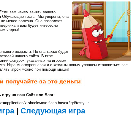
Если вам нечем занять вашего
м Обучающие тесты. Мы уверены, она
Мертвый Зед 2
 не менее полезна. Она позволяет
(Убить Зомби)
аверняка и вам будет интересно
Ходячие
оим чадом!
мертвецы
ольного возраста. Но она также будет
ателей нашего сайта. В игре
таний фигурок, указанных на игровом
вета. Игра многоуровневая и с каждым новым уровнем становиться все
авлять игрой можно при помощи мыши!
Загрузка...
 игру на ваш Сайт или Блог:
Фантастические
Закрыть
танки
рекламу
Идет
игра
|
Следующая игра
загрузка...
осталось
сек.