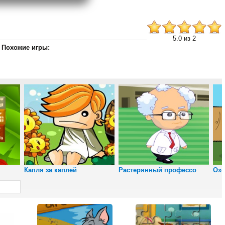
5.0 из 2
Похожие игры:
Снайпер
Юрского периода
Капля за каплей
Растерянный профессо
Охо
Пляжный