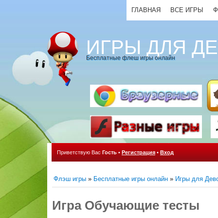
ГЛАВНАЯ
ВСЕ ИГРЫ
Ф
ИГРЫ ДЛЯ Д
Бесплатные флеш игры онлайн
Приветствую Вас
Гость
•
Регистрация
•
Вход
Флэш игры
»
Бесплатные игры онлайн
»
Игры для Дев
Игра Обучающие тесты