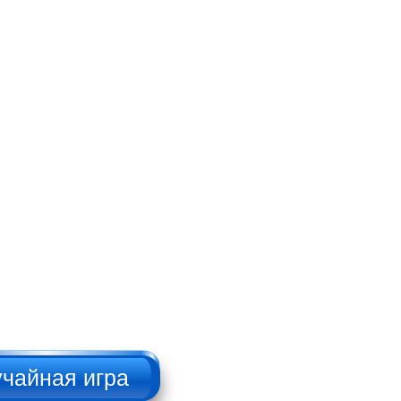
Брутальный
дровосек
НАЖИМАТЬ!!!
Русский пикап