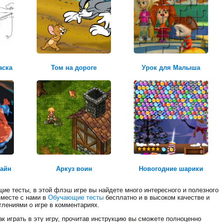
квадроцикл
аска
Том на дороге
Урок для Малыша
Честь и долг
лайн
Аркуз воин
Новогодние шарики
ие тесты, в этой флэш игре вы найдете много интересного и полезного
вместе с нами в
Обучающие тесты
бесплатно и в высоком качестве и
тлениями о игре в комментариях.
к играть в эту игру, прочитав инструкцию вы сможете полноценно