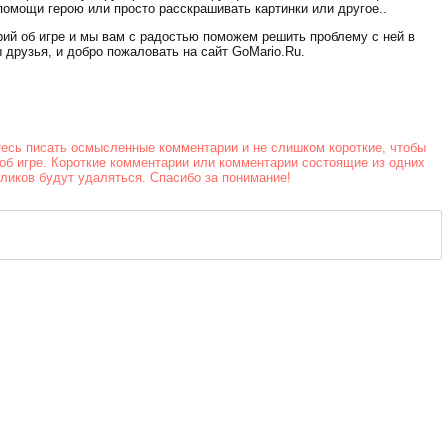
Стрельба в
помощи герою или просто расскрашивать картинки или другое..
офисе
рий об игре и мы вам с радостью поможем решить проблему с ней в
 друзья, и добро пожаловать на сайт GoMario.Ru.
тесь писать осмысленные комментарии и не слишком короткие, чтобы
об игре. Короткие комментарии или комментарии состоящие из одних
йликов будут удаляться. Спасибо за понимание!
Скорость на
воде