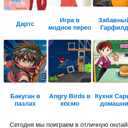
Игра в
Забавны
Дартс
модное перео
Гарфил
Бакуган в
Angry Birds в
Кухня Сар
пазлах
космо
домашн
Сегодня мы поиграем в отличную онлай