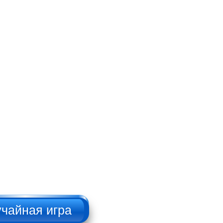
Брутальный
дровосек
НАЖИМАТЬ!!!
Русский пикап