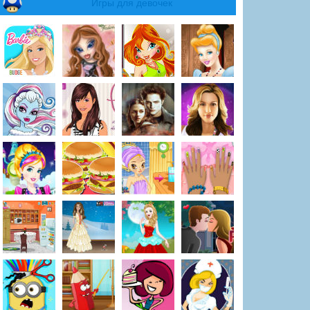
Игры для девочек
лоуинский лес
Победи коварного вам
Злые коровы