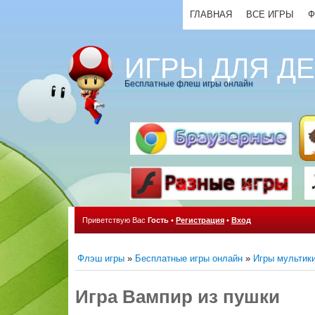
ГЛАВНАЯ
ВСЕ ИГРЫ
Ф
ИГРЫ ДЛЯ Д
Бесплатные флеш игры онлайн
Приветствую Вас
Гость
•
Регистрация
•
Вход
Флэш игры
»
Бесплатные игры онлайн
»
Игры мультик
Игра Вампир из пушки