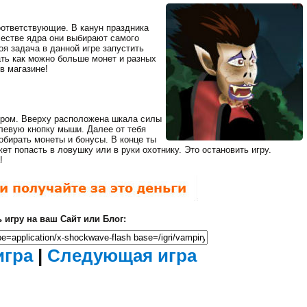
оответствующие. В канун праздника
честве ядра они выбирают самого
Мертвый Зед 2
оя задача в данной игре запустить
(Убить Зомби)
ать как можно больше монет и разных
Ходячие
в магазине!
мертвецы
иром. Вверху расположена шкала силы
левую кнопку мыши. Далее от тебя
обирать монеты и бонусы. В конце ты
ет попасть в ловушку или в руки охотнику. Это остановить игру.
!
Загрузка...
 игру на ваш Сайт или Блог:
Фантастические
Закрыть
танки
рекламу
Идет
игра
|
Следующая игра
загрузка...
осталось
сек.