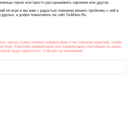
Стрельба в
помощи герою или просто расскрашивать картинки или другое..
офисе
рий об игре и мы вам с радостью поможем решить проблему с ней в
 друзья, и добро пожаловать на сайт GoMario.Ru.
тесь писать осмысленные комментарии и не слишком короткие, чтобы
об игре. Короткие комментарии или комментарии состоящие из одних
йликов будут удаляться. Спасибо за понимание!
Скорость на
воде