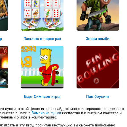
квадроцикл
р
Пасьянс в парке раз
Звери зомби
Честь и долг
I
Барт Симпсон игры
Пин-боулинг
из пушки, в этой флэш игре вы найдете много интересного и полезного
е вместе с нами в
Вампир из пушки
бесплатно и в высоком качестве и
тлениями о игре в комментариях.
к играть в эту игру, прочитав инструкцию вы сможете полноценно