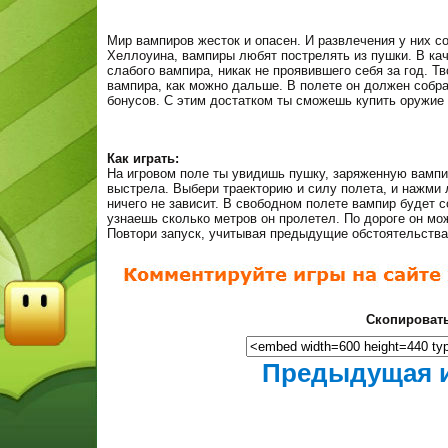
Мир вампиров жесток и опасен. И развлечения у них с
Хеллоуина, вампиры любят пострелять из пушки. В ка
слабого вампира, никак не проявившего себя за год. Тв
вампира, как можно дальше. В полете он должен собр
бонусов. С этим достатком ты сможешь купить оружие 
Как играть:
На игровом поле ты увидишь пушку, заряженную вамп
выстрела. Выбери траекторию и силу полета, и нажми 
ничего не зависит. В свободном полете вампир будет с
узнаешь сколько метров он пролетел. По дороге он мож
Повтори запуск, учитывая предыдущие обстоятельства
Скопировать
Предыдущая 