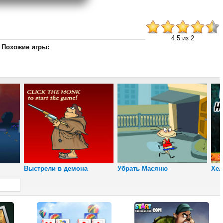
4.5 из 2
Похожие игры:
Снайпер
Юрского периода
Выстрели в демона
Убрать Масяню
Хел
Пляжный