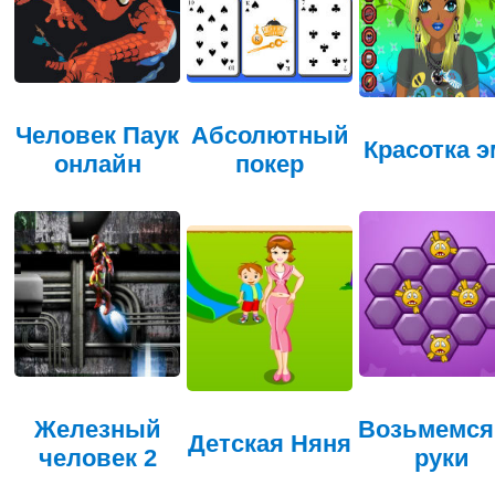
Человек Паук
Абсолютный
Красотка э
онлайн
покер
Железный
Возьмемся
Детская Няня
человек 2
руки