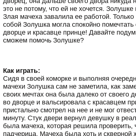
дворец, она дальше своего двора никуда 
это не потому, что ей не хочется. Золушке 
Злая мачеха завалила ее работой. Только
собой Золушка могла спокойно помечтать 
дворце и красавце принце! Давайте поду
сможем помочь Золушке?
Как играть:
Сидя в своей коморке и выполняя очеред
мачехи Золушка сам не заметила, как зам
своих мечтах она была далеко от своего 
во дворце и вальсировала с красавцем пр
пристально смотрел на нее и не мог отвест
минуту. Стук двери вернул девушку в реал
была мачеха, которая решила проверить, 
падчерица. Мачеха была хоть и скверной 