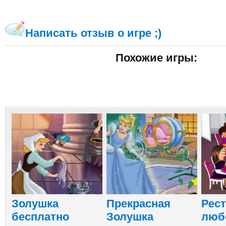
Написать отзыв о игре ;)
Похожие игры:
Золушка
Прекрасная
Рес
бесплатно
Золушка
люб