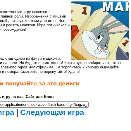
лекательную игру маджонг с
лавной роли. Изображения с лицами
Мертвый Зед 2
бомбы, станут костями для игры. Все,
(Убить Зомби)
и и решить маджонг. Игра логическая и
Ходячие
мяпровождения!
мертвецы
расклад одной из фигур маджонга.
 на поле. Но будьте внимательны! Кости нужно собирать так, что к
я главного героя мультфильма. Не торопитесь и хорошо обдумайте
 и номера. Смотрите не перепутайте! Удачи!
Загрузка...
 игру на ваш Сайт или Блог:
Фантастические
Закрыть
танки
рекламу
Идет
игра
|
Следующая игра
загрузка...
осталось
сек.