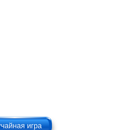
Брутальный
дровосек
Русский пикап
НАЖИМАТЬ!!!