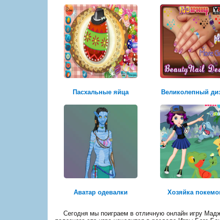
Пасхальные яйца
Великолепный ди
Аватар одевалки
Хозяйка покемо
Сегодня мы поиграем в отличную онлайн игру Маджо