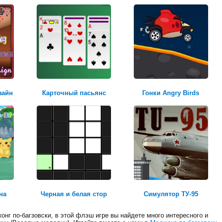
квадроцикл
зайн
Карточный пасьянс
Гонки Angry Birds
Честь и долг
на
Черная и белая стор
Симулятор ТУ-95
нг по-багзовски, в этой флэш игре вы найдете много интересного и