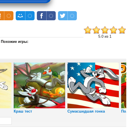
5.0 из 1
Похожие игры:
Снайпер
Юрского периода
Краш тест
Сумасшедшая гонка
Пол
Пляжный