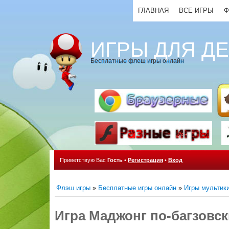
ГЛАВНАЯ
ВСЕ ИГРЫ
Ф
ИГРЫ ДЛЯ Д
Бесплатные флеш игры онлайн
Приветствую Вас
Гость
•
Регистрация
•
Вход
Флэш игры
»
Бесплатные игры онлайн
»
Игры мультик
Игра Маджонг по-багзовск