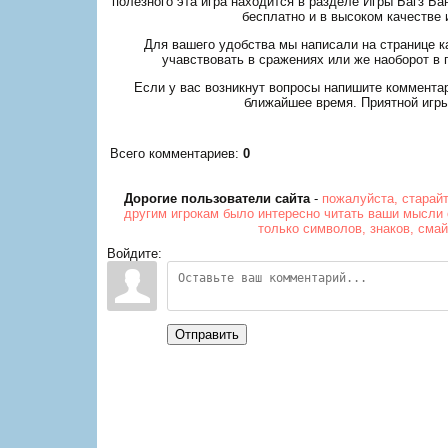
полезного эта игра находится в разделе Игры Багз Ба
бесплатно и в высоком качестве 
Для вашего удобства мы написали на странице ка
учавствовать в сражениях или же наоборот в 
Если у вас возникнут вопросы напишите коммента
ближайшее время. Приятной игры
Всего комментариев
:
0
Дорогие пользователи сайта
-
пожалуйста, старай
другим игрокам было интересно читать ваши мысли 
только символов, знаков, сма
Войдите:
Отправить