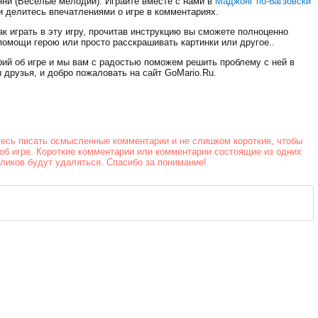
нни (Веселые мелодии). Играйте вместе с нами в
Маджонг по-багзовски
Стрельба в
и делитесь впечатлениями о игре в комментариях.
офисе
к играть в эту игру, прочитав инструкцию вы сможете полноценно
помощи герою или просто расскрашивать картинки или другое..
рий об игре и мы вам с радостью поможем решить проблему с ней в
 друзья, и добро пожаловать на сайт GoMario.Ru.
тесь писать осмысленные комментарии и не слишком короткие, чтобы
об игре. Короткие комментарии или комментарии состоящие из одних
йликов будут удаляться. Спасибо за понимание!
Скорость на
воде