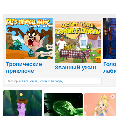
Тропические
Гол
Званный ужин
приключе
лаб
Категория
:
Багз Банни (Веселые мелодии)