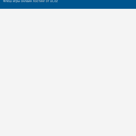
Флеш игры онлайн
Хостинг от
uCoz