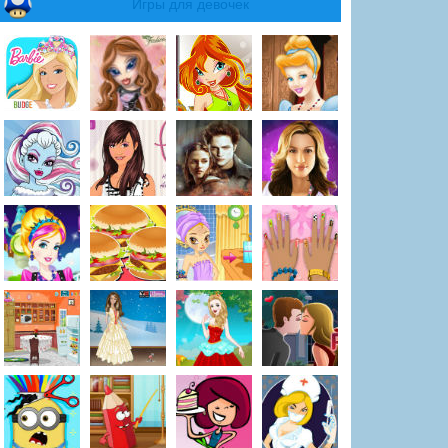
Игры для девочек
фил и Новый год
Щенячий патруль и др
Уроки каратэ