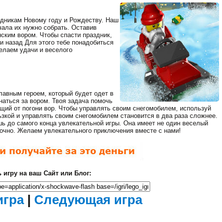
дникам Новому году и Рождеству. Наш
чала их нужно собрать. Оставив
Мертвый Зед 2
ским вором. Чтобы спасти праздник,
(Убить Зомби)
и назад Для этого тебе понадобиться
Ходячие
елаем удачи и веселого
мертвецы
лавным героем, который будет одет в
наться за вором. Твоя задача помочь
ющий от погони вор. Чтобы управлять своим снегомобилем, используй
ьзкой и управлять своим снегомобилем становится в два раза сложнее.
шь до самого конца увлекательной игры. Она имеет не один веселый
аточно. Желаем увлекательного приключения вместе с нами!
Фантастические
танки
Загрузка...
 игру на ваш Сайт или Блог:
Закрыть
рекламу
Идет
игра
|
Следующая игра
загрузка...
осталось
сек.