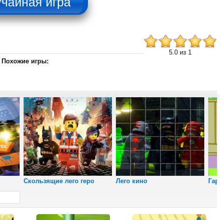
5.0 из 1
Похожие игры:
Снайпер
Юрского периода
Скользящие лего геро
Лего кино
Гар
Пляжный