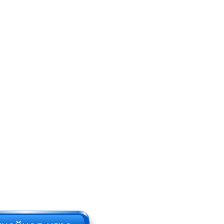
Брутальный
дровосек
Русский пикап
НАЖИМАТЬ!!!