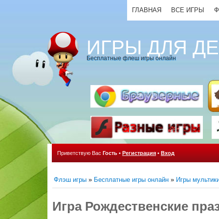
ГЛАВНАЯ
ВСЕ ИГРЫ
Ф
ИГРЫ ДЛЯ Д
Бесплатные флеш игры онлайн
Приветствую Вас
Гость
•
Регистрация
•
Вход
Флэш игры
»
Бесплатные игры онлайн
»
Игры мультик
Игра Рождественские пра