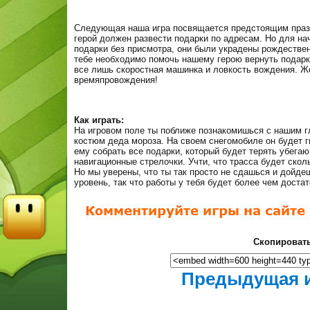
Следующая наша игра посвящается предстоящим праз
герой должен развести подарки по адресам. Но для на
подарки без присмотра, они были украдены рождествен
тебе необходимо помочь нашему герою вернуть подарк
все лишь скоростная машинка и ловкость вождения. Ж
времяпровождения!
Как играть:
На игровом поле ты поближе познакомишься с нашим г
костюм деда мороза. На своем снегомобиле он будет г
ему собрать все подарки, который будет терять убега
навигационные стрелочки. Учти, что трасса будет скол
Но мы уверены, что ты так просто не сдашься и дойде
уровень, так что работы у тебя будет более чем дост
Скопировать
Предыдущая 