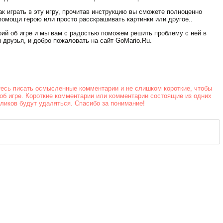
Стрельба в
офисе
к играть в эту игру, прочитав инструкцию вы сможете полноценно
помощи герою или просто расскрашивать картинки или другое..
рий об игре и мы вам с радостью поможем решить проблему с ней в
 друзья, и добро пожаловать на сайт GoMario.Ru.
тесь писать осмысленные комментарии и не слишком короткие, чтобы
об игре. Короткие комментарии или комментарии состоящие из одних
йликов будут удаляться. Спасибо за понимание!
Скорость на
воде