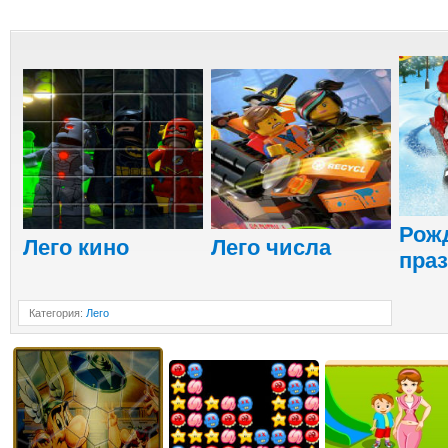
Рож
Лего кино
Лего числа
пра
Категория
:
Лего