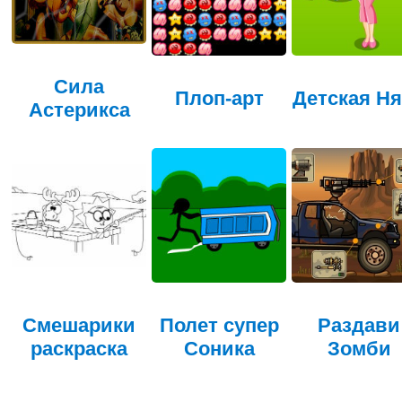
Сила
Плоп-арт
Детская Н
Астерикса
Смешарики
Полет супер
Раздави
раскраска
Соника
Зомби