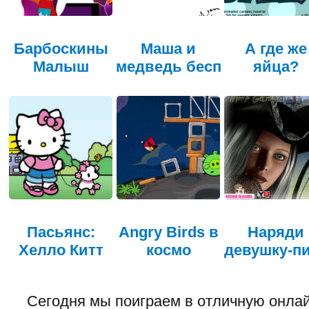
Барбоскины
Маша и
А где же
Малыш
медведь бесп
яйца?
Пасьянс:
Angry Birds в
Наряди
Хелло Китт
космо
девушку-п
Сегодня мы поиграем в отличную онлай