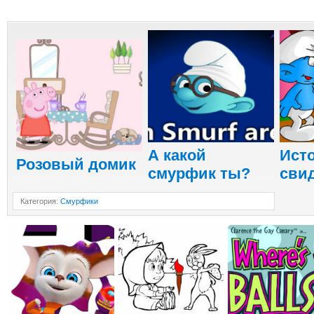
А какой
Ист
Розовый домик
смурфик ты?
сви
Категория
:
Смурфики