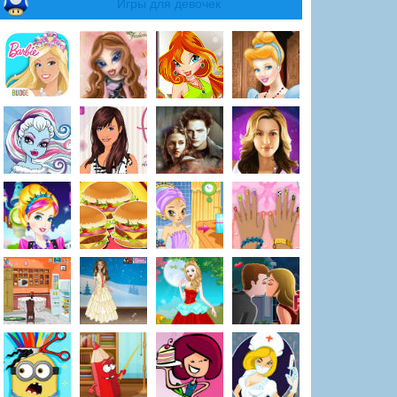
Игры для девочек
ыслимое противост
Соник против Силкаду
Соник истреби