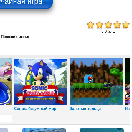
5.0 из 1
Похожие игры:
Снайпер
Юрского периода
Соник: безумный мир
Золотые кольца
Нем
Пляжный