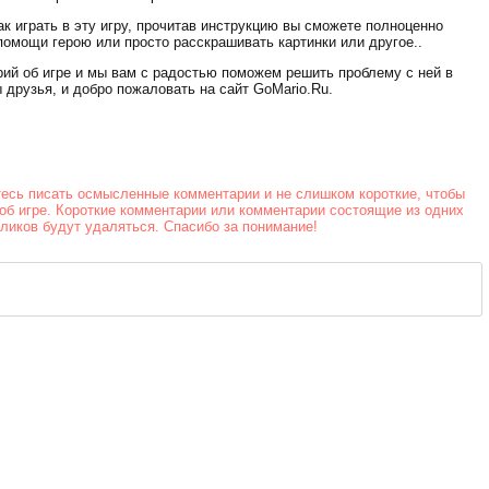
Стрельба в
офисе
к играть в эту игру, прочитав инструкцию вы сможете полноценно
помощи герою или просто расскрашивать картинки или другое..
рий об игре и мы вам с радостью поможем решить проблему с ней в
 друзья, и добро пожаловать на сайт GoMario.Ru.
тесь писать осмысленные комментарии и не слишком короткие, чтобы
об игре. Короткие комментарии или комментарии состоящие из одних
йликов будут удаляться. Спасибо за понимание!
Скорость на
воде