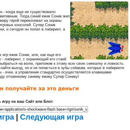
ен - когда еще не существовало
имитивным. Тогда синий ежик Соник жил
Мертвый Зед 2
 миру герой перекочевал на экраны
(Убить Зомби)
 игровых консолей. Супер Соник
Ходячие
и, и сегодня он попал в лабиринт, а
мертвецы
игр ежик Соник, или, как еще его
 - лабиринт, с охраняющей его стаей
выбраться на волю, приложив к этому всю свою смекалку и ловкость.
найти выход, но и не попасться в зубы собакам, которых в лабиринте
ы - очки, а управление стандартно осуществляется клавишами
оду отчаянному синему ежику Супер Сонику!
Фантастические
танки
Загрузка...
 игру на ваш Сайт или Блог:
Закрыть
рекламу
Идет
игра
|
Следующая игра
загрузка...
осталось
сек.