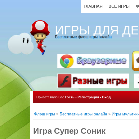
ГЛАВНАЯ
ВСЕ ИГРЫ
Ф
ИГРЫ ДЛЯ Д
Бесплатные флеш игры онлайн
Приветствую Вас
Гость
•
Регистрация
•
Вход
Флэш игры
»
Бесплатные игры онлайн
»
Игры мультик
Игра Супер Соник