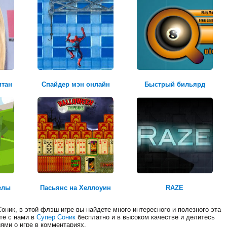
квадроцикл
итан
Спайдер мэн онлайн
Быстрый бильярд
Честь и долг
елы
Пасьянс на Хеллоуин
RAZE
оник, в этой флэш игре вы найдете много интересного и полезного эта
те с нами в
Супер Соник
бесплатно и в высоком качестве и делитесь
ями о игре в комментариях.