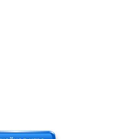
Брутальный
дровосек
Русский пикап
НАЖИМАТЬ!!!