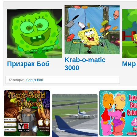
Krab-o-matic
Призрак Боб
Мир
3000
Категория
:
Спанч Боб