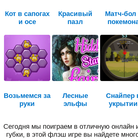
Кот в сапогах
Красивый
Матч-бол 
и осе
пазл
покемон
Возьмемся за
Лесные
Снайпер 
руки
эльфы
укрытии
Сегодня мы поиграем в отличную онлайн 
губки, в этой флэш игре вы найдете мног