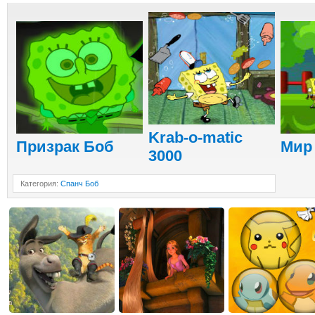
Krab-o-matic
Призрак Боб
Мир
3000
Категория
:
Спанч Боб