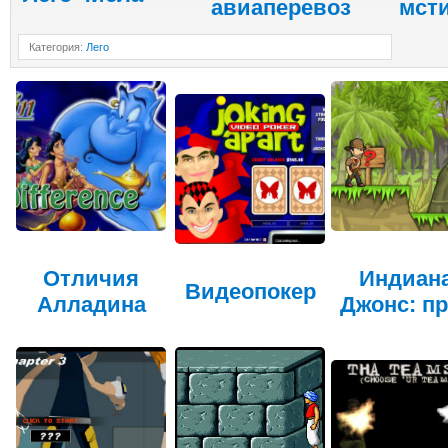
авиаперевоз
мст
Категория
:
Лего
Отличия
Индиан
Видеопокер
Алладина
Джонс: п