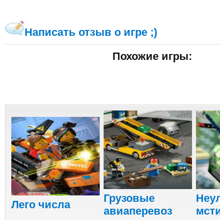
Написать отзыв о игре ;)
Похожие игры:
Грузовые
Неу
Лего числа
авиаперевоз
мст